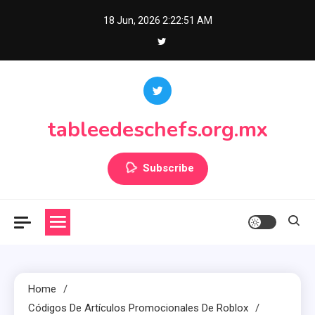
Skip
18 Jun, 2026
2:22:52 AM
to
content
tableedeschefs.org.mx
Subscribe
Home
Códigos De Artículos Promocionales De Roblox