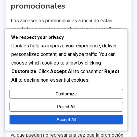
promocionales
Los accesorios promocionales a menudo están
vinculados a eventos o colaboraciones específicas,
We respect your privacy
haciéndolos muy deseados. Cuando se lanza una
Cookies help us improve your experience, deliver
nueva promoción, los jugadores pueden reclamar
personalized content, and analyze traffic. You can
estos artículos limitados a través del Claim Hub,
choose which cookies to allow by clicking
mejorando sus avatares y la experiencia de juego. La
Customize
. Click
Accept All
to consent or
Reject
emoción en torno a estos accesorios puede llevar a
All
to decline non-essential cookies.
una mayor participación en el juego.
Por ejemplo, durante eventos especiales como
Customize
aniversarios o celebraciones navideñas, Roblox lanza
Reject All
frecuentemente artículos únicos que solo se pueden
obtener por un corto período. Los jugadores deben
Accept All
actuar rápidamente para asegurar estos accesorios,
ya que pueden no regresar una vez que la promoción