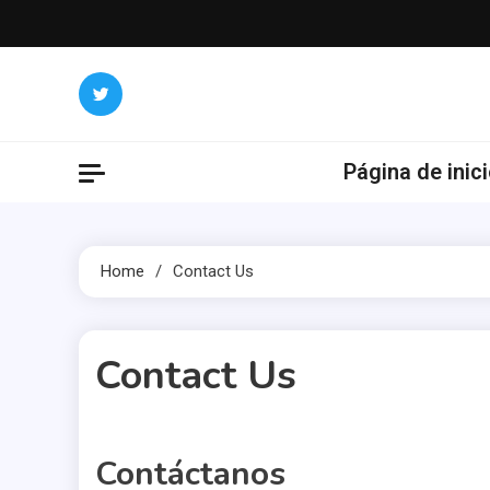
Skip
to
content
Página de inic
Home
Contact Us
Contact Us
1 MIN READ
Contáctanos