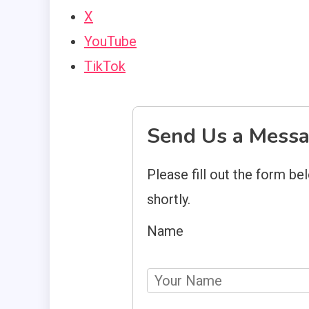
X
YouTube
TikTok
Send Us a Mess
Please fill out the form be
shortly.
Name