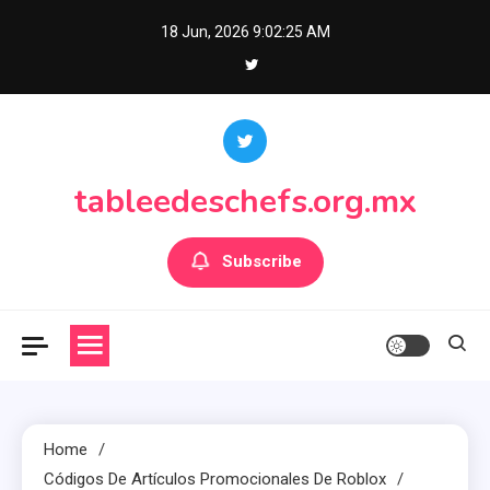
Skip
18 Jun, 2026
9:02:26 AM
to
content
tableedeschefs.org.mx
Subscribe
Home
Códigos De Artículos Promocionales De Roblox