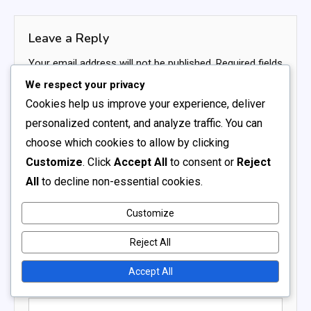
navigation
Leave a Reply
Your email address will not be published.
Required fields
are marked
*
We respect your privacy
Cookies help us improve your experience, deliver
Comment
*
personalized content, and analyze traffic. You can
choose which cookies to allow by clicking
Customize
. Click
Accept All
to consent or
Reject
All
to decline non-essential cookies.
Customize
Name
*
Reject All
Accept All
Email
*