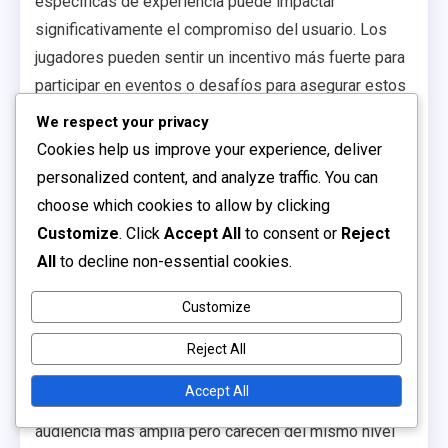
específicas de experiencia puede impactar
significativamente el compromiso del usuario. Los
jugadores pueden sentir un incentivo más fuerte para
participar en eventos o desafíos para asegurar estos
artículos exclusivos antes de que desaparezcan. Esta
We respect your privacy
naturaleza sensible al tiempo puede llevar a una
Cookies help us improve your experience, deliver
mayor actividad dentro del juego, fomentando una
personalized content, and analyze traffic. You can
comunidad más vibrante.
choose which cookies to allow by clicking
Customize
. Click
Accept All
to consent or
Reject
Al analizar la efectividad de estas recompensas,
All
to decline non-essential cookies.
considera factores como la motivación del jugador, el
valor percibido de las recompensas y el impacto
Customize
general en la jugabilidad. Las recompensas
específicas de experiencia pueden crear una
Reject All
experiencia más inmersiva, mientras que las
Accept All
recompensas generales pueden atraer a una
audiencia más amplia pero carecen del mismo nivel