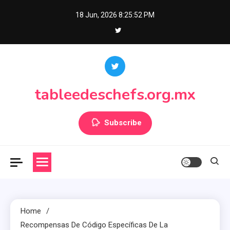
Skip
18 Jun, 2026
8:25:54 PM
to
content
tableedeschefs.org.mx
Subscribe
Home
Recompensas De Código Específicas De La