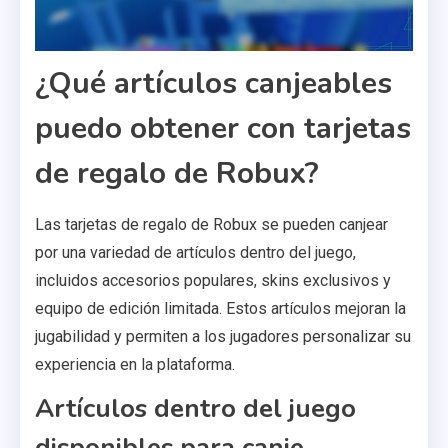
¿Qué artículos canjeables
puedo obtener con tarjetas
de regalo de Robux?
Las tarjetas de regalo de Robux se pueden canjear
por una variedad de artículos dentro del juego,
incluidos accesorios populares, skins exclusivos y
equipo de edición limitada. Estos artículos mejoran la
jugabilidad y permiten a los jugadores personalizar su
experiencia en la plataforma.
Artículos dentro del juego
disponibles para canje