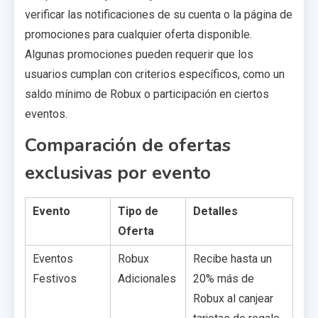
verificar las notificaciones de su cuenta o la página de
promociones para cualquier oferta disponible.
Algunas promociones pueden requerir que los
usuarios cumplan con criterios específicos, como un
saldo mínimo de Robux o participación en ciertos
eventos.
Comparación de ofertas
exclusivas por evento
Evento
Tipo de
Detalles
Oferta
Eventos
Robux
Recibe hasta un
Festivos
Adicionales
20% más de
Robux al canjear