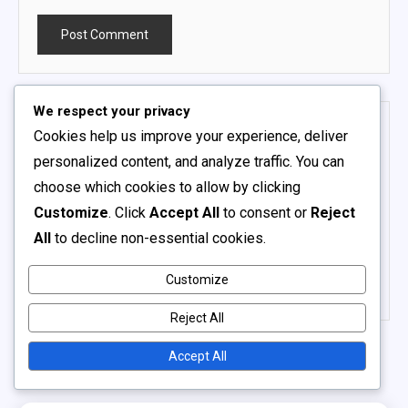
We respect your privacy
Cookies help us improve your experience, deliver
personalized content, and analyze traffic. You can
SOFÍA MARTÍNEZ
choose which cookies to allow by clicking
Sofía es una apasionada jugadora de Roblox y
Customize
. Click
Accept All
to consent or
Reject
experta en códigos de promoción, dedicada a
All
to decline non-essential cookies.
ayudar a la comunidad a maximizar sus
experiencias en el juego.
Customize
Reject All
Accept All
Related Posts