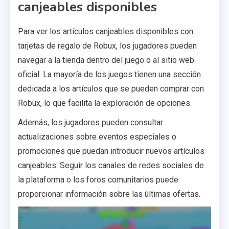
canjeables disponibles
Para ver los artículos canjeables disponibles con
tarjetas de regalo de Robux, los jugadores pueden
navegar a la tienda dentro del juego o al sitio web
oficial. La mayoría de los juegos tienen una sección
dedicada a los artículos que se pueden comprar con
Robux, lo que facilita la exploración de opciones.
Además, los jugadores pueden consultar
actualizaciones sobre eventos especiales o
promociones que puedan introducir nuevos artículos
canjeables. Seguir los canales de redes sociales de
la plataforma o los foros comunitarios puede
proporcionar información sobre las últimas ofertas.