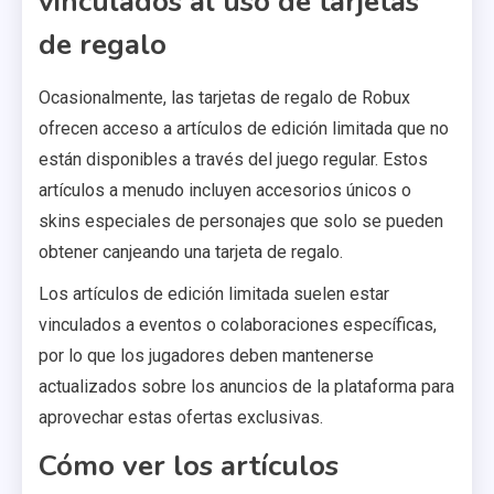
vinculados al uso de tarjetas
de regalo
Ocasionalmente, las tarjetas de regalo de Robux
ofrecen acceso a artículos de edición limitada que no
están disponibles a través del juego regular. Estos
artículos a menudo incluyen accesorios únicos o
skins especiales de personajes que solo se pueden
obtener canjeando una tarjeta de regalo.
Los artículos de edición limitada suelen estar
vinculados a eventos o colaboraciones específicas,
por lo que los jugadores deben mantenerse
actualizados sobre los anuncios de la plataforma para
aprovechar estas ofertas exclusivas.
Cómo ver los artículos