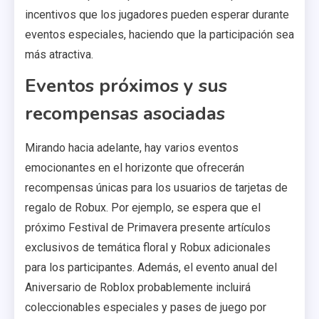
incentivos que los jugadores pueden esperar durante
eventos especiales, haciendo que la participación sea
más atractiva.
Eventos próximos y sus
recompensas asociadas
Mirando hacia adelante, hay varios eventos
emocionantes en el horizonte que ofrecerán
recompensas únicas para los usuarios de tarjetas de
regalo de Robux. Por ejemplo, se espera que el
próximo Festival de Primavera presente artículos
exclusivos de temática floral y Robux adicionales
para los participantes. Además, el evento anual del
Aniversario de Roblox probablemente incluirá
coleccionables especiales y pases de juego por