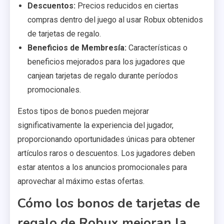
Descuentos:
Precios reducidos en ciertas
compras dentro del juego al usar Robux obtenidos
de tarjetas de regalo.
Beneficios de Membresía:
Características o
beneficios mejorados para los jugadores que
canjean tarjetas de regalo durante períodos
promocionales.
Estos tipos de bonos pueden mejorar
significativamente la experiencia del jugador,
proporcionando oportunidades únicas para obtener
artículos raros o descuentos. Los jugadores deben
estar atentos a los anuncios promocionales para
aprovechar al máximo estas ofertas.
Cómo los bonos de tarjetas de
regalo de Robux mejoran la