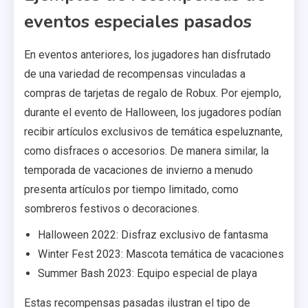
eventos especiales pasados
En eventos anteriores, los jugadores han disfrutado
de una variedad de recompensas vinculadas a
compras de tarjetas de regalo de Robux. Por ejemplo,
durante el evento de Halloween, los jugadores podían
recibir artículos exclusivos de temática espeluznante,
como disfraces o accesorios. De manera similar, la
temporada de vacaciones de invierno a menudo
presenta artículos por tiempo limitado, como
sombreros festivos o decoraciones.
Halloween 2022: Disfraz exclusivo de fantasma
Winter Fest 2023: Mascota temática de vacaciones
Summer Bash 2023: Equipo especial de playa
Estas recompensas pasadas ilustran el tipo de