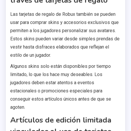
través de tarjetas de regalo
Las tarjetas de regalo de Robux también se pueden
usar para comprar skins y accesorios exclusivos que
permiten a los jugadores personalizar sus avatares.
Estos skins pueden variar desde simples prendas de
vestir hasta disfraces elaborados que reflejan el
estilo de un jugador.
Algunos skins solo están disponibles por tiempo
limitado, lo que los hace muy deseables. Los
jugadores deben estar atentos a eventos
estacionales o promociones especiales para
conseguir estos artículos únicos antes de que se
agoten.
Artículos de edición limitada