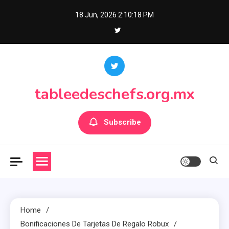
Skip
18 Jun, 2026
2:10:19 PM
to
content
tableedeschefs.org.mx
Subscribe
Home
Bonificaciones De Tarjetas De Regalo Robux