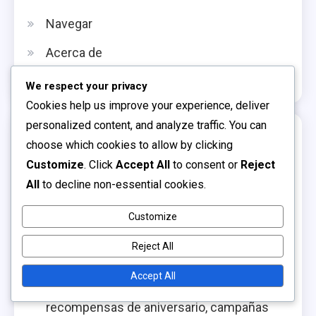
Navegar
Acerca de
Contáctanos
We respect your privacy
Cookies help us improve your experience, deliver
personalized content, and analyze traffic. You can
Publicaciones recientes
choose which cookies to allow by clicking
Customize
. Click
Accept All
to consent or
Reject
Recompensas de Código Específicas de la
All
to decline non-essential cookies.
Experiencia: Recompensas digitales,
Artículos promocionales, Características
Customize
únicas
Reject All
Códigos de artículos promocionales de
Accept All
Roblox: códigos específicos de eventos,
recompensas de aniversario, campañas