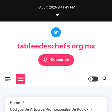
Skip
18 Jun, 2026
9:41:51 PM
to
content
tableedeschefs.org.mx
Subscribe
Home
Códigos De Artículos Promocionales De Roblox