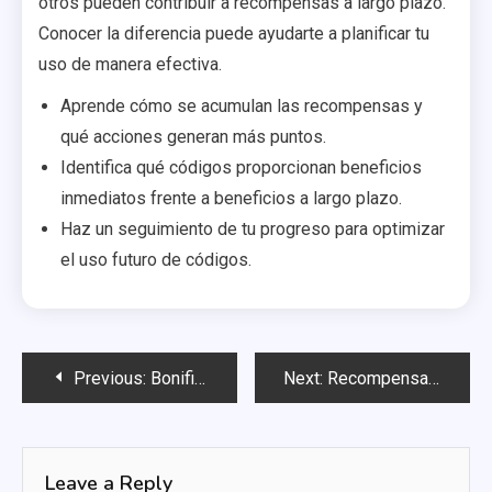
otros pueden contribuir a recompensas a largo plazo.
Conocer la diferencia puede ayudarte a planificar tu
uso de manera efectiva.
Aprende cómo se acumulan las recompensas y
qué acciones generan más puntos.
Identifica qué códigos proporcionan beneficios
inmediatos frente a beneficios a largo plazo.
Haz un seguimiento de tu progreso para optimizar
el uso futuro de códigos.
Post
Previous:
Bonificaciones de Tarjeta de Regalo Robux: Artículos exclusivos, Robux de bonificación, Recompensas en el juego
Next:
Recompensas de Código Específico de Experiencia: Bonos dentro del juego, Mejoras de personajes, Artículos únicos
navigation
Leave a Reply