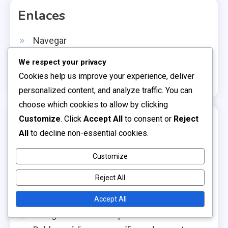
Enlaces
Navegar
Acerca de
We respect your privacy
Cookies help us improve your experience, deliver
Contáctanos
personalized content, and analyze traffic. You can
choose which cookies to allow by clicking
Publicaciones recientes
Customize
. Click
Accept All
to consent or
Reject
All
to decline non-essential cookies.
Recompensas de Código Específicas de la
Customize
Experiencia: Recompensas digitales,
Artículos promocionales, Características
Reject All
únicas
Accept All
Códigos de artículos promocionales de