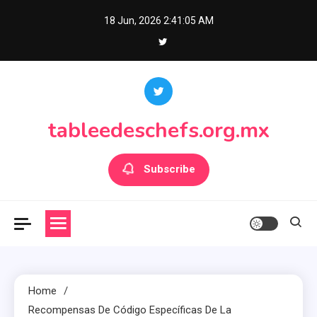
Skip
18 Jun, 2026
2:41:07 AM
to
content
tableedeschefs.org.mx
Subscribe
Home
Recompensas De Código Específicas De La